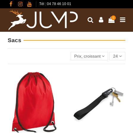
Tél : 04 78 46 10 01
0
Sacs
Prix, croissant
24