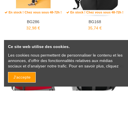
En stock ! Chez vous sous 48-72h !
En stock ! Chez vous sous 48-72h !
BG286
BG168
32,98 €
35,74 €
Ce site web utilise des cookies.
Les cookies nous permettent de personnaliser le contenu et les
annonces, d'offrir des fonctionnalités relatives aux médias
sociaux et d'analyser notre trafic. Pour en savoir plus, cliquez
ici
J'accepte
En stock ! Chez vous sous 48-72h !
En stock ! Chez vous sous 48-72h !
BG544
BG546
38,50 €
38,50 €