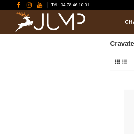
Tél : 04 78 46 10 01
CH
Cravat