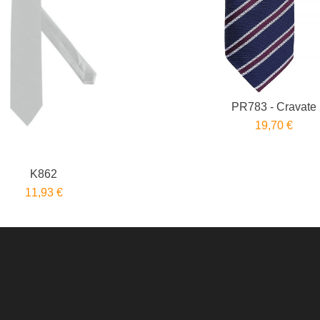
PR783 - Cravate
19,70 €
K862
11,93 €