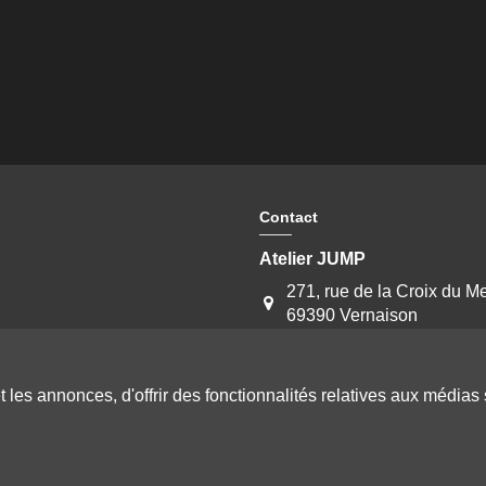
Contact
Atelier JUMP
271, rue de la Croix du M
69390 Vernaison
04 78 46 10 01
contact@atelierjump.fr
es annonces, d'offrir des fonctionnalités relatives aux médias s