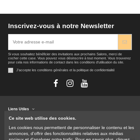
Inscrivez-vous à notre Newsletter
Si vous souhaitez bénéficier des invitations aux prochains Salons, merci de
cocher cette case. Vous pouvez vous désinscrire à tout moment. Vous trouverez
pour cela nos informations de contact dans les conditions d'utilisation du site.
J'accepte les conditions générales et la politique de confidentialité
Liens Utiles
Ce site web utilise des cookies.
Contact
Les cookies nous permettent de personnaliser le contenu et les
annonces, d'offrir des fonctionnalités relatives aux médias
sociaux et d'analyser notre trafic. Pour en savoir plus, cliquez
ici