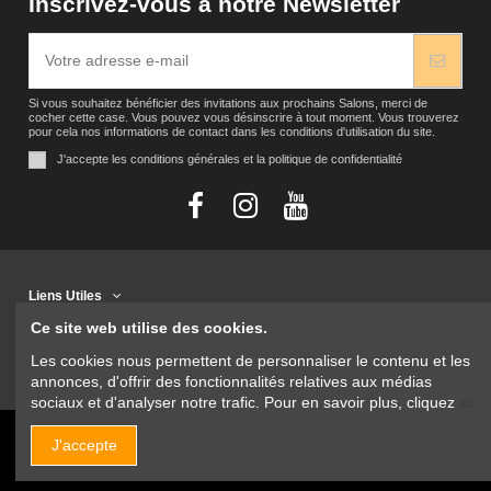
Inscrivez-vous à notre Newsletter
Si vous souhaitez bénéficier des invitations aux prochains Salons, merci de
cocher cette case. Vous pouvez vous désinscrire à tout moment. Vous trouverez
pour cela nos informations de contact dans les conditions d'utilisation du site.
J'accepte les conditions générales et la politique de confidentialité
Liens Utiles
Ce site web utilise des cookies.
Contact
Les cookies nous permettent de personnaliser le contenu et les
annonces, d'offrir des fonctionnalités relatives aux médias
sociaux et d'analyser notre trafic. Pour en savoir plus, cliquez
ici
J'accepte
@2021 - Création Loanne POIZAT - Agence 1454