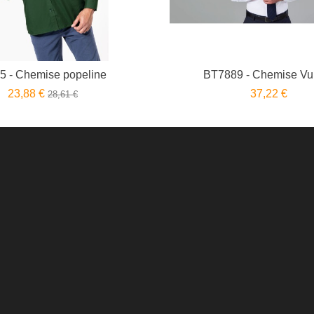
5 - Chemise popeline
BT7889 - Chemise Vu
23,88 €
37,22 €
28,61 €