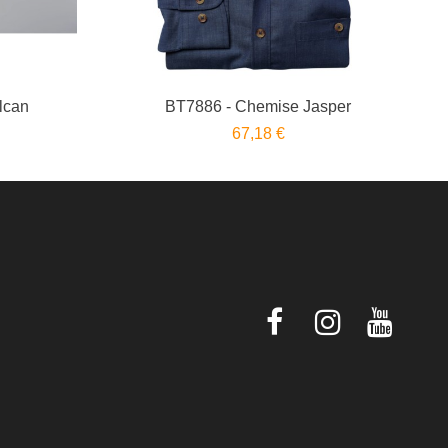
lcan
BT7886 - Chemise Jasper
67,18 €